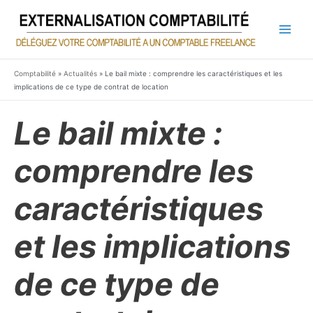
Aller
au
contenu
Main
Men
Comptabilité
»
Actualités
»
Le bail mixte : comprendre les caractéristiques et les
implications de ce type de contrat de location
Le bail mixte :
comprendre les
caractéristiques
et les implications
de ce type de