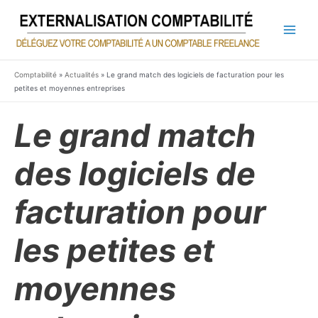
Aller
au
contenu
Main
Men
Comptabilité
»
Actualités
»
Le grand match des logiciels de facturation pour les
petites et moyennes entreprises
Le grand match
des logiciels de
facturation pour
les petites et
moyennes