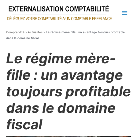
Aller
au
contenu
Main
Men
Comptabilité
»
Actualités
»
Le régime mère-fille : un avantage toujours profitable
dans le domaine fiscal
Le régime mère-
fille : un avantage
toujours profitable
dans le domaine
fiscal