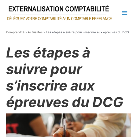
Aller
au
contenu
Main
Men
Comptabilité
»
Actualités
»
Les étapes à suivre pour s’inscrire aux épreuves du DCG
Les étapes à
suivre pour
s’inscrire aux
épreuves du DCG