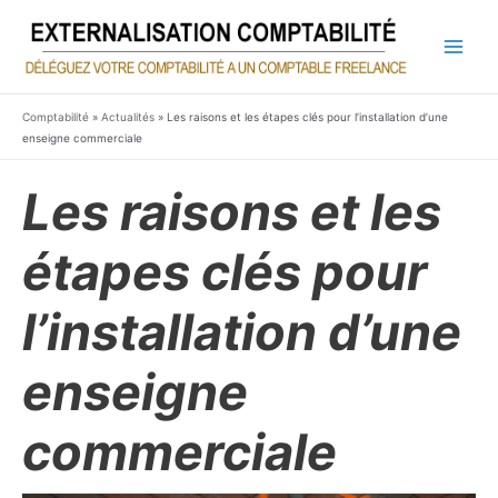
Aller
au
contenu
Main
Men
Comptabilité
»
Actualités
»
Les raisons et les étapes clés pour l’installation d’une
enseigne commerciale
Les raisons et les
étapes clés pour
l’installation d’une
enseigne
commerciale