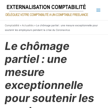
Aller
au
contenu
Main
Men
Comptabilité
»
Actualités
»
Le chômage partiel : une mesure exceptionnelle pour
soutenir les employeurs pendant la crise du Coronavirus
Le chômage
partiel : une
mesure
exceptionnelle
pour soutenir les