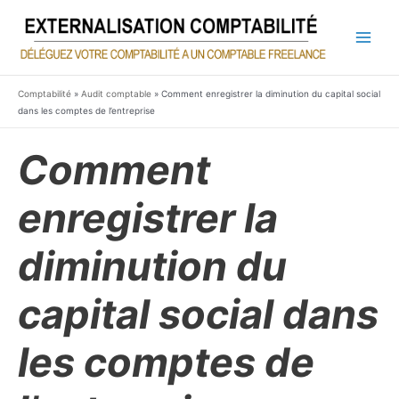
Aller
au
contenu
Main
Men
Comptabilité
»
Audit comptable
»
Comment enregistrer la diminution du capital social
dans les comptes de l’entreprise
Comment
enregistrer la
diminution du
capital social dans
les comptes de