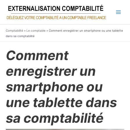
Aller
au
contenu
Main
Men
Comptabilité
»
Le comptable
»
Comment enregistrer un smartphone ou une tablette
dans sa comptabilité
Comment
enregistrer un
smartphone ou
une tablette dans
sa comptabilité