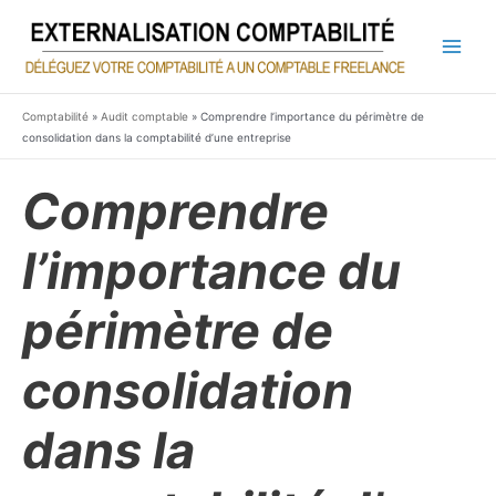
Aller
au
contenu
Main
Men
Comptabilité
»
Audit comptable
»
Comprendre l’importance du périmètre de
consolidation dans la comptabilité d’une entreprise
Comprendre
l’importance du
périmètre de
consolidation
dans la