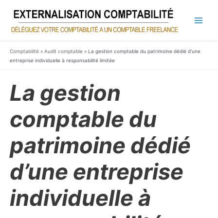
Aller
au
contenu
Main
Men
Comptabilité
»
Audit comptable
»
La gestion comptable du patrimoine dédié d’une
entreprise individuelle à responsabilité limitée
La gestion
comptable du
patrimoine dédié
d’une entreprise
individuelle à