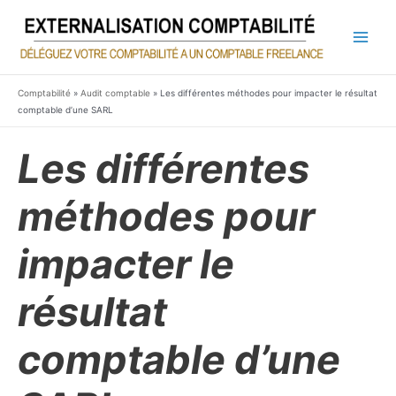
Aller
au
contenu
Main
Men
Comptabilité
»
Audit comptable
»
Les différentes méthodes pour impacter le résultat
comptable d’une SARL
Les différentes
méthodes pour
impacter le
résultat
comptable d’une