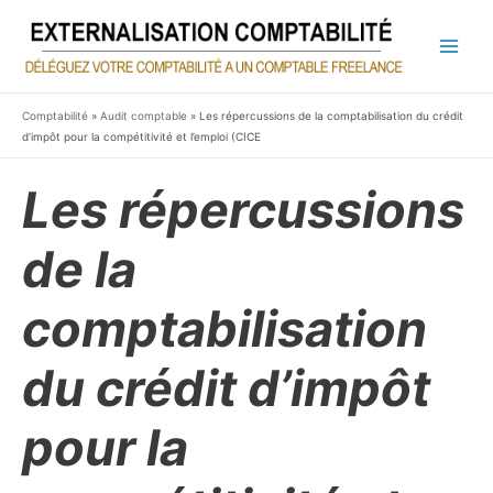
Aller
au
contenu
Main
Men
Comptabilité
»
Audit comptable
»
Les répercussions de la comptabilisation du crédit
d’impôt pour la compétitivité et l’emploi (CICE
Les répercussions
de la
comptabilisation
du crédit d’impôt
pour la