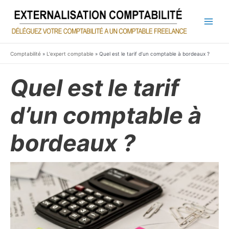
Aller
au
contenu
Main
Men
Comptabilité
»
L'expert comptable
»
Quel est le tarif d’un comptable à bordeaux ?
Quel est le tarif
d’un comptable à
bordeaux ?