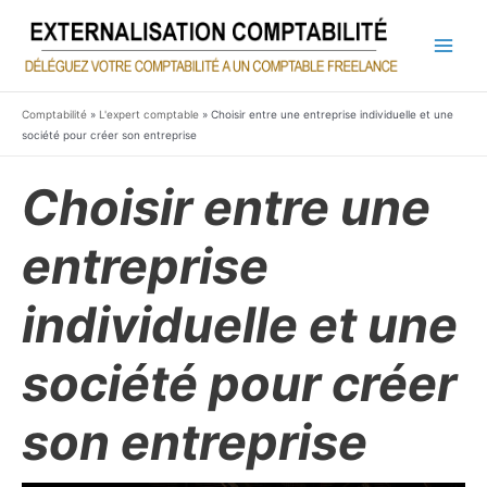
Aller
au
contenu
Main
Men
Comptabilité
»
L'expert comptable
»
Choisir entre une entreprise individuelle et une
société pour créer son entreprise
Choisir entre une
entreprise
individuelle et une
société pour créer
son entreprise