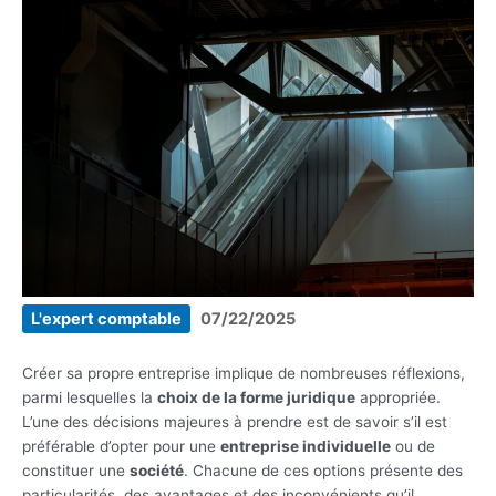
L'expert comptable
07/22/2025
Créer sa propre entreprise implique de nombreuses réflexions,
parmi lesquelles la
choix de la forme juridique
appropriée.
L’une des décisions majeures à prendre est de savoir s’il est
préférable d’opter pour une
entreprise individuelle
ou de
constituer une
société
. Chacune de ces options présente des
particularités, des avantages et des inconvénients qu’il