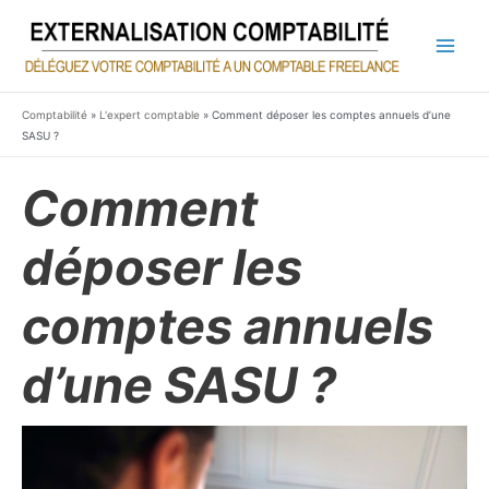
Aller
au
contenu
Main
Men
Comptabilité
»
L'expert comptable
»
Comment déposer les comptes annuels d’une
SASU ?
Comment
déposer les
comptes annuels
d’une SASU ?