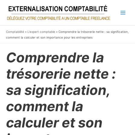
Aller
au
contenu
Main
Men
Comptabilité
»
L'expert comptable
»
Comprendre la trésorerie nette : sa signification,
comment la calculer et son importance pour les entreprises
Comprendre la
trésorerie nette :
sa signification,
comment la
calculer et son