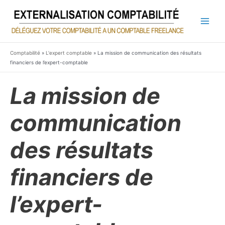
Aller
au
contenu
Main
Men
Comptabilité
»
L'expert comptable
»
La mission de communication des résultats
financiers de l’expert-comptable
La mission de
communication
des résultats
financiers de
l’expert-