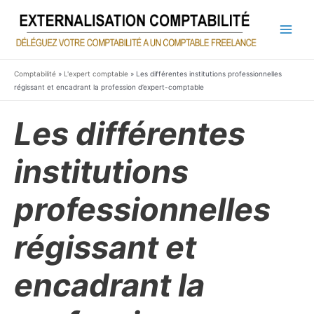
Aller
au
contenu
Main
Men
Comptabilité
»
L'expert comptable
»
Les différentes institutions professionnelles
régissant et encadrant la profession d’expert-comptable
Les différentes
institutions
professionnelles
régissant et
encadrant la