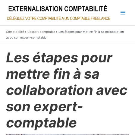
Aller
au
contenu
Main
Men
Comptabilité
»
L'expert comptable
»
Les étapes pour mettre fin à sa collaboration
avec son expert-comptable
Les étapes pour
mettre fin à sa
collaboration avec
son expert-
comptable