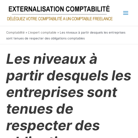
Aller
au
contenu
Main
Men
Comptabilité
»
L'expert comptable
»
Les niveaux à partir desquels les entreprises
sont tenues de respecter des obligations comptables
Les niveaux à
partir desquels les
entreprises sont
tenues de
respecter des