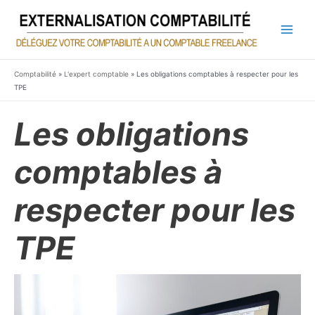
Aller
au
contenu
Main
Men
Comptabilité
»
L'expert comptable
»
Les obligations comptables à respecter pour les
TPE
Les obligations
comptables à
respecter pour les
TPE