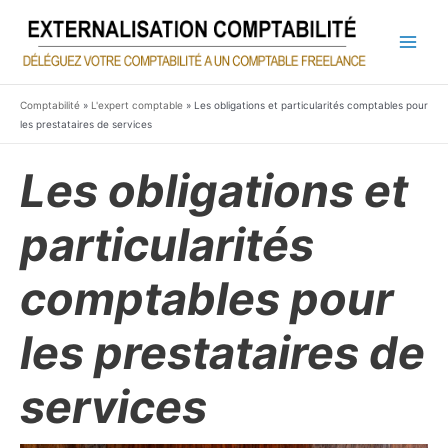
Aller
au
contenu
Main
Men
Comptabilité
»
L'expert comptable
»
Les obligations et particularités comptables pour
les prestataires de services
Les obligations et
particularités
comptables pour
les prestataires de
services