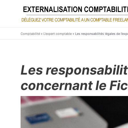
Aller
au
contenu
Comptabilité
»
L'expert comptable
»
Les responsabilités légales de l’ex
Les responsabili
concernant le Fi