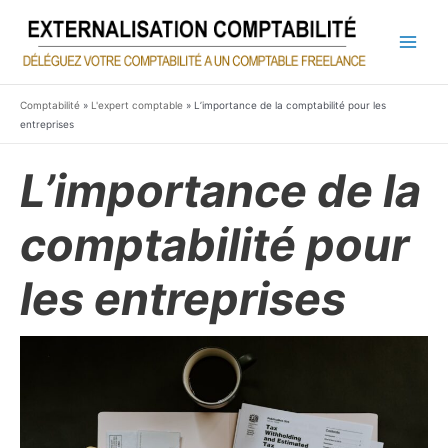
Aller
au
contenu
Main
Men
Comptabilité
»
L'expert comptable
»
L’importance de la comptabilité pour les
entreprises
L’importance de la
comptabilité pour
les entreprises