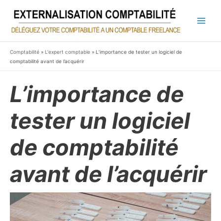
Aller
au
contenu
Main
Men
Comptabilité
»
L'expert comptable
»
L’importance de tester un logiciel de
comptabilité avant de l’acquérir
L’importance de
tester un logiciel
de comptabilité
avant de l’acquérir