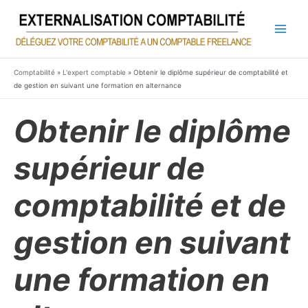
Aller
au
contenu
Main
Men
Comptabilité
»
L'expert comptable
»
Obtenir le diplôme supérieur de comptabilité et
de gestion en suivant une formation en alternance
Obtenir le diplôme
supérieur de
comptabilité et de
gestion en suivant
une formation en