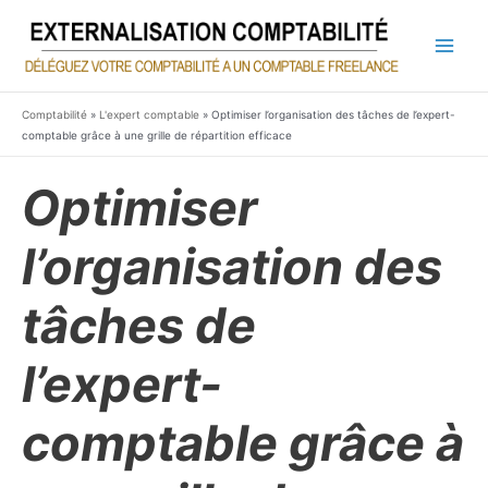
Aller
au
contenu
Main
Men
Comptabilité
»
L'expert comptable
»
Optimiser l’organisation des tâches de l’expert-
comptable grâce à une grille de répartition efficace
Optimiser
l’organisation des
tâches de
l’expert-
comptable grâce à