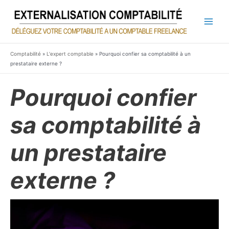
Aller
au
contenu
Main
Men
Comptabilité
»
L'expert comptable
»
Pourquoi confier sa comptabilité à un
prestataire externe ?
Pourquoi confier
sa comptabilité à
un prestataire
externe ?