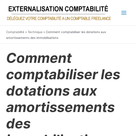
Aller
au
contenu
Main
Men
Comptabilité
»
Technique
»
Comment comptabiliser les dotations aux
amortissements des immobilisations
Comment
comptabiliser les
dotations aux
amortissements
des