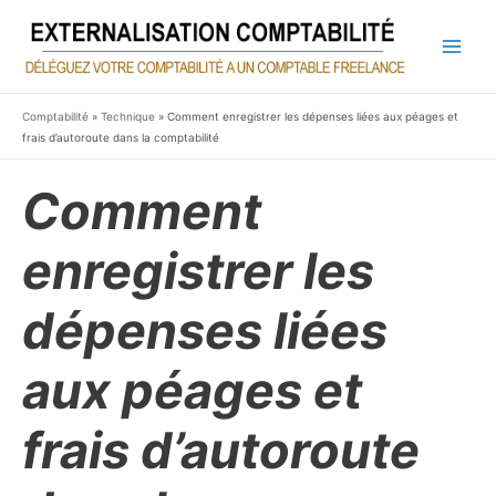
Aller
au
contenu
Main
Men
Comptabilité
»
Technique
»
Comment enregistrer les dépenses liées aux péages et
frais d’autoroute dans la comptabilité
Comment
enregistrer les
dépenses liées
aux péages et
frais d’autoroute