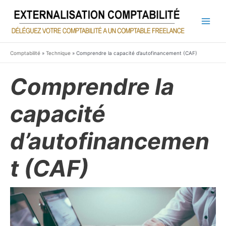
Aller
au
contenu
Main
Men
Comptabilité
»
Technique
»
Comprendre la capacité d’autofinancement (CAF)
Comprendre la
capacité
d’autofinancemen
t (CAF)