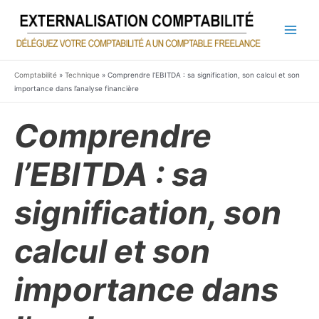
Aller
au
contenu
Main
Men
Comptabilité
»
Technique
»
Comprendre l’EBITDA : sa signification, son calcul et son
importance dans l’analyse financière
Comprendre
l’EBITDA : sa
signification, son
calcul et son
importance dans