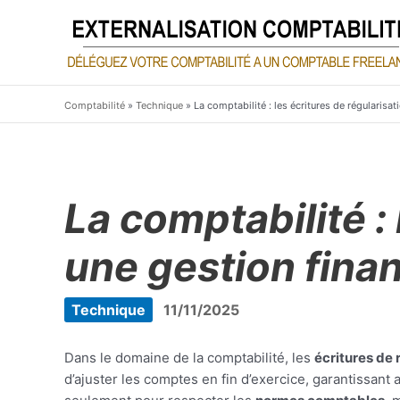
Aller
au
contenu
Comptabilité
»
Technique
»
La comptabilité : les écritures de régularisa
La comptabilité :
une gestion fina
Technique
11/11/2025
Dans le domaine de la comptabilité, les
écritures de 
d’ajuster les comptes en fin d’exercice, garantissant 