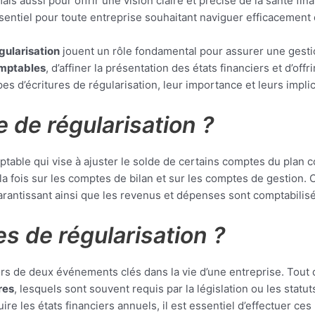
mais aussi pour offrir une vision claire et précise de la santé fi
entiel pour toute entreprise souhaitant naviguer efficacement 
gularisation
jouent un rôle fondamental pour assurer une gesti
omptables
, d’affiner la présentation des états financiers et d’of
ypes d’écritures de régularisation, leur importance et leurs impli
e de régularisation ?
ptable qui vise à ajuster le solde de certains comptes du plan 
 la fois sur les comptes de bilan et sur les comptes de gestion
garantissant ainsi que les revenus et dépenses sont comptabilis
es de régularisation ?
lors de deux événements clés dans la vie d’une entreprise. Tout 
res
, lesquels sont souvent requis par la législation ou les statut
ire les états financiers annuels, il est essentiel d’effectuer ces