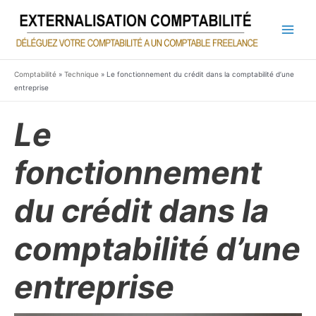
Aller
au
contenu
Main
Men
Comptabilité
»
Technique
»
Le fonctionnement du crédit dans la comptabilité d’une
entreprise
Le
fonctionnement
du crédit dans la
comptabilité d’une
entreprise