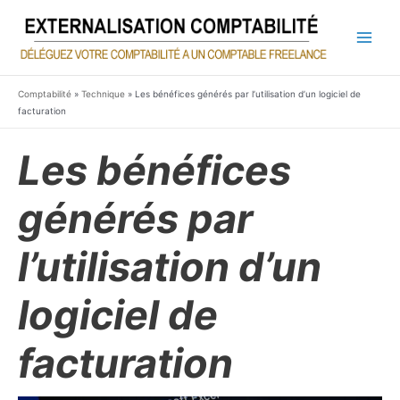
Aller
au
contenu
Main
Men
Comptabilité
»
Technique
»
Les bénéfices générés par l’utilisation d’un logiciel de
facturation
Les bénéfices
générés par
l’utilisation d’un
logiciel de
facturation