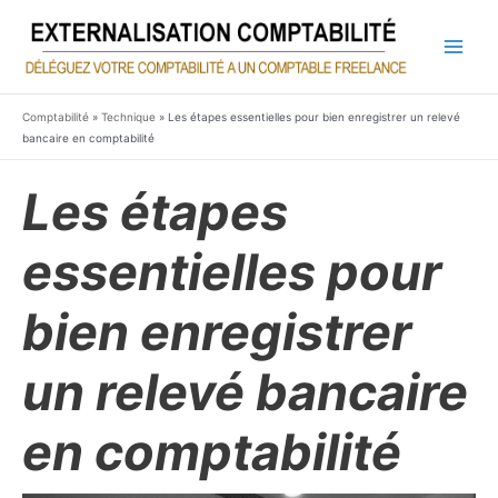
Aller
au
contenu
Main
Men
Comptabilité
»
Technique
»
Les étapes essentielles pour bien enregistrer un relevé
bancaire en comptabilité
Les étapes
essentielles pour
bien enregistrer
un relevé bancaire
en comptabilité