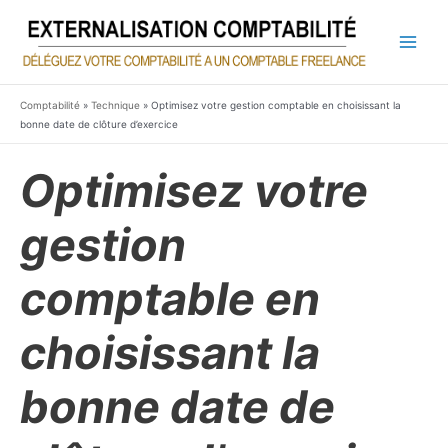
Aller
au
contenu
Main
Men
Comptabilité
»
Technique
»
Optimisez votre gestion comptable en choisissant la
bonne date de clôture d’exercice
Optimisez votre
gestion
comptable en
choisissant la
bonne date de