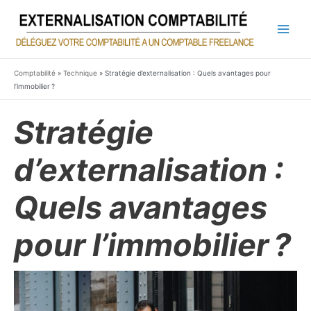
Aller
au
contenu
Main
Men
Comptabilité
»
Technique
»
Stratégie d’externalisation : Quels avantages pour
l’immobilier ?
Stratégie
d’externalisation :
Quels avantages
pour l’immobilier ?