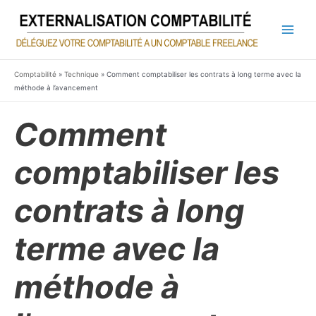
Aller
au
contenu
Main
Men
Comptabilité
»
Technique
»
Comment comptabiliser les contrats à long terme avec la
méthode à l’avancement
Comment
comptabiliser les
contrats à long
terme avec la
méthode à